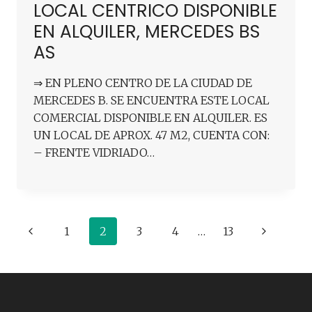
LOCAL CENTRICO DISPONIBLE
EN ALQUILER, MERCEDES BS
AS
⇒ EN PLENO CENTRO DE LA CIUDAD DE
MERCEDES B. SE ENCUENTRA ESTE LOCAL
COMERCIAL DISPONIBLE EN ALQUILER. ES
UN LOCAL DE APROX. 47 M2, CUENTA CON:
– FRENTE VIDRIADO…
Navegación
Página
Siguiente
1
2
3
4
…
13
de
anterior
página
página