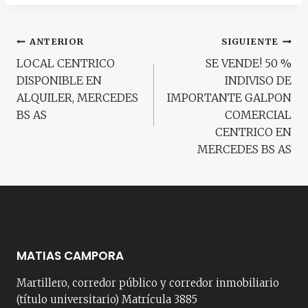
Navegación
ANTERIOR
SIGUIENTE
LOCAL CENTRICO
SE VENDE! 50 %
de
DISPONIBLE EN
INDIVISO DE
entradas
ALQUILER, MERCEDES
IMPORTANTE GALPON
BS AS
COMERCIAL
CENTRICO EN
MERCEDES BS AS
MATIAS CAMPORA
Martillero, corredor público y corredor inmobiliario
(título universitario) Matrícula 3885