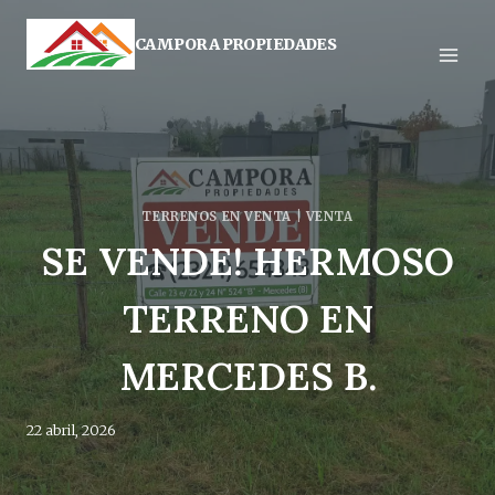
Saltar
al
CAMPORA PROPIEDADES
contenido
TERRENOS EN VENTA
|
VENTA
SE VENDE! HERMOSO
TERRENO EN
MERCEDES B.
22 abril, 2026
Por
c2141439