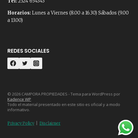
Tel:
2324 654343
Horarios:
Lunes a Viernes (8.00 a 16.30) Sábados (9.00
a 13.00)
REDES SOCIALES
© 2026 CAMPORA PROPIEDADES - Tema para WordPress por
Kadence WP
Todo el material presentado en este sitio es oficial y a modo
informativo.
Privacy Policy
|
Disclaimer