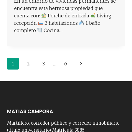
En un entorno de viviendas permanentes se
encuentra esta hermosa propiedad que
cuenta con:
Porche de entrada
Living
recepción
2 habitaciones
1 baño
completo
Cocina…
Navegación
Siguiente
1
2
3
…
6
de
página
página
MATIAS CAMPORA
Martillero, corredor público y corredor inmobiliario
(título universitario) Matrícula 3885