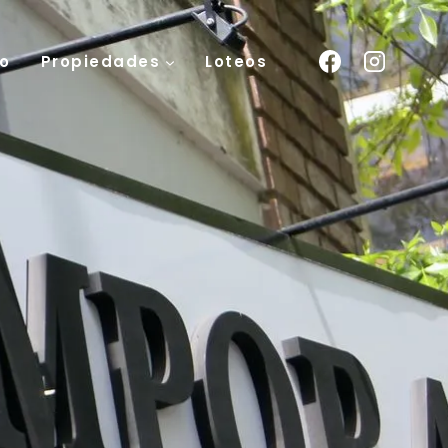
o
Propiedades
Loteos