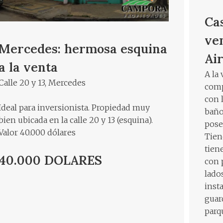
Ca
ve
Mercedes: hermosa esquina
Ai
a la venta
A la
Calle 20 y 13, Mercedes
comp
con 
Ideal para inversionista. Propiedad muy
baño.
bien ubicada en la calle 20 y 13 (esquina).
pose
Valor 40.000 dólares
Tien
tien
40.000 DOLARES
con 
lado
inst
guar
parq